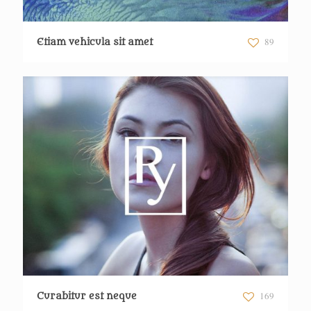
89
Etiam vehicula sit amet
169
Curabitur est neque