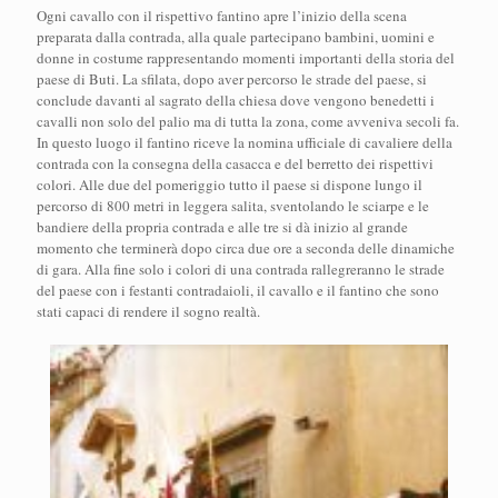
Ogni cavallo con il rispettivo fantino apre l’inizio della scena
preparata dalla contrada, alla quale partecipano bambini, uomini e
donne in costume rappresentando momenti importanti della storia del
paese di Buti. La sfilata, dopo aver percorso le strade del paese, si
conclude davanti al sagrato della chiesa dove vengono benedetti i
cavalli non solo del palio ma di tutta la zona, come avveniva secoli fa.
In questo luogo il fantino riceve la nomina ufficiale di cavaliere della
contrada con la consegna della casacca e del berretto dei rispettivi
colori. Alle due del pomeriggio tutto il paese si dispone lungo il
percorso di 800 metri in leggera salita, sventolando le sciarpe e le
bandiere della propria contrada e alle tre si dà inizio al grande
momento che terminerà dopo circa due ore a seconda delle dinamiche
di gara. Alla fine solo i colori di una contrada rallegreranno le strade
del paese con i festanti contradaioli, il cavallo e il fantino che sono
stati capaci di rendere il sogno realtà.