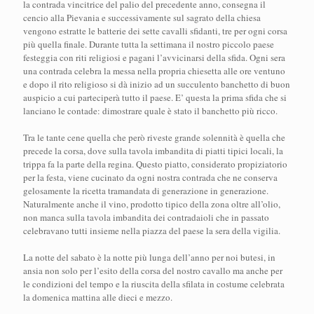
la contrada vincitrice del palio del precedente anno, consegna il
cencio alla Pievania e successivamente sul sagrato della chiesa
vengono estratte le batterie dei sette cavalli sfidanti, tre per ogni corsa
più quella finale. Durante tutta la settimana il nostro piccolo paese
festeggia con riti religiosi e pagani l’avvicinarsi della sfida. Ogni sera
una contrada celebra la messa nella propria chiesetta alle ore ventuno
e dopo il rito religioso si dà inizio ad un succulento banchetto di buon
auspicio a cui parteciperà tutto il paese. E’ questa la prima sfida che si
lanciano le contade: dimostrare quale è stato il banchetto più ricco.
Tra le tante cene quella che però riveste grande solennità è quella che
precede la corsa, dove sulla tavola imbandita di piatti tipici locali, la
trippa fa la parte della regina. Questo piatto, considerato propiziatorio
per la festa, viene cucinato da ogni nostra contrada che ne conserva
gelosamente la ricetta tramandata di generazione in generazione.
Naturalmente anche il vino, prodotto tipico della zona oltre all’olio,
non manca sulla tavola imbandita dei contradaioli che in passato
celebravano tutti insieme nella piazza del paese la sera della vigilia.
La notte del sabato è la notte più lunga dell’anno per noi butesi, in
ansia non solo per l’esito della corsa del nostro cavallo ma anche per
le condizioni del tempo e la riuscita della sfilata in costume celebrata
la domenica mattina alle dieci e mezzo.