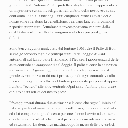
giorno di Sant’ Antonio Abate, protettore degli animali, rappresentava
un importante cerimonia religiosa nell’ambito della nostra economia
contadina. Fino alla fine degli anni cinquanta erano i cavalli delle
nostre zone che, dopo la benedizione, venivano lanciati in corsa dai
rispettivi proprietari. Attualmente invece possiamo vantarci della
qualità dei nostri cavalli che vengono scelti tra i più prestigiosi
d’Italia.
Sono ben cinquanta anni, ossia dal lontano 1961, che il Palio di Buti
si svolge secondo regole e principi stabiliti dal Seggio di Sant’
antonio, di cui fanno parte il Sindaco, il Pievano, i rappresentanti delle
sette contrade e i componenti del Seggio. Il palio si corre la domenica
successiva al 17 gennaio, giorno del santo, ma la preparazione al
grande evento inizia molti mesi prima, quando ogni contrada va alla
ricerca del miglior cavallo e del fantino più esperto per poter strappare
l’ambito “cencio” alle altre contrade. Ogni anno l’ambito palio viene
dipinto da un artista del nostro paese.
I festeggiamenti durano due settimane e la cena che segna l’inizio del
Palio è quella del venerdi della prima settimana, dove i capi contrada
ed altri componenti, più di cento persone, danno l’avvio ad una serie
di celebrazioni e rituali che tutto il paese vivrà con intensa emozione
ed entusiasmo. La domenica mattina, dopo la messa delle ore undici,