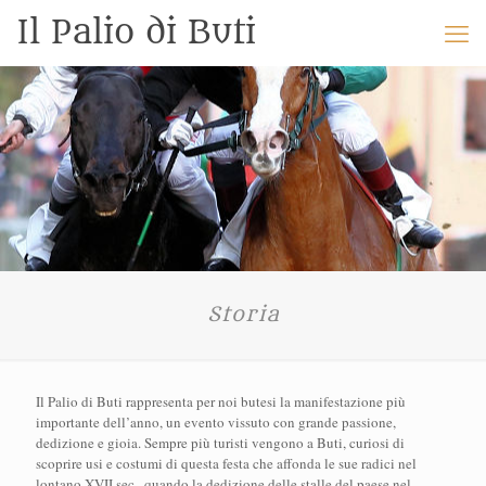
Il Palio di Buti
Storia
Il Palio di Buti rappresenta per noi butesi la manifestazione più
importante dell’anno, un evento vissuto con grande passione,
dedizione e gioia. Sempre più turisti vengono a Buti, curiosi di
scoprire usi e costumi di questa festa che affonda le sue radici nel
lontano XVII sec., quando la dedizione delle stalle del paese nel