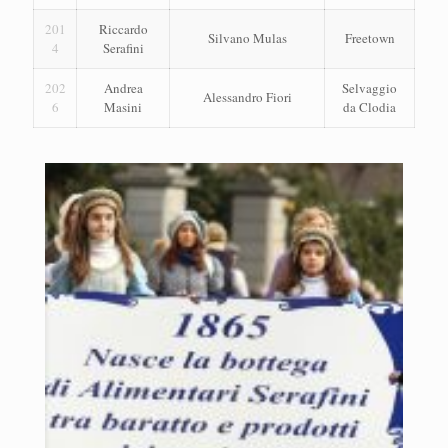
201
Riccardo
Silvano Mulas
Freetown
4
Serafini
202
Andrea
Selvaggio
Alessandro Fiori
6
Masini
da Clodia