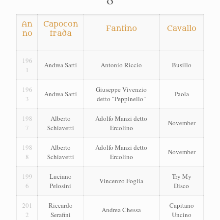
An
Capocon
Fantino
Cavallo
no
trada
196
Andrea Sarti
Antonio Riccio
Busillo
1
196
Giuseppe Vivenzio
Andrea Sarti
Paola
3
detto "Peppinello"
198
Alberto
Adolfo Manzi detto
November
7
Schiavetti
Ercolino
198
Alberto
Adolfo Manzi detto
November
8
Schiavetti
Ercolino
199
Luciano
Try My
Vincenzo Foglia
6
Pelosini
Disco
201
Riccardo
Capitano
Andrea Chessa
2
Serafini
Uncino