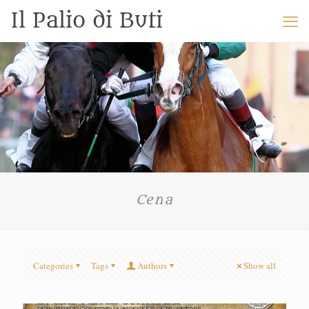
Il Palio di Buti
Cena
Categories
Tags
Authors
Show all